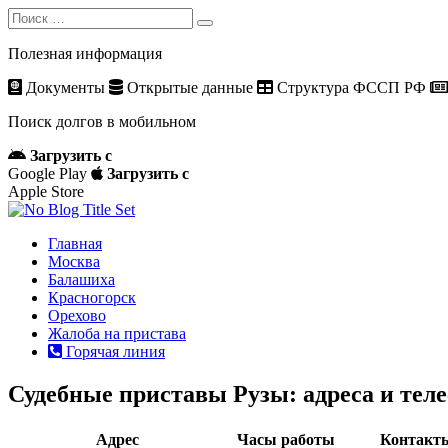
Search
Search
for:
Полезная информация
Документы
Открытые данные
Структура ФССП РФ
Поиск долгов в мобильном
Загрузить с
Google Play
Загрузить с
Apple Store
Главная
Москва
Балашиха
Красногорск
Орехово
Жалоба на пристава
Горячая линия
Судебные приставы Рузы: адреса и тел
Адрес
Часы работы
Контакт