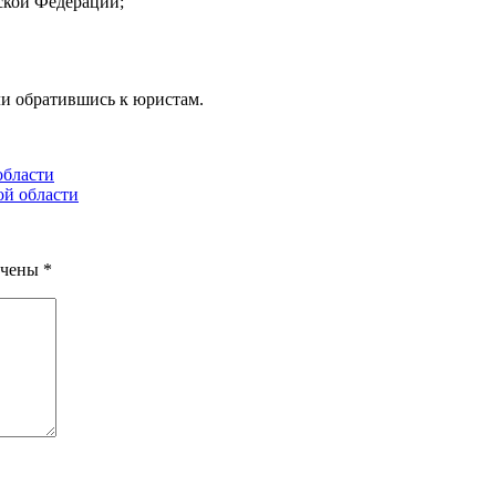
ской Федерации
;
и обратившись к юристам.
области
ой области
ечены
*