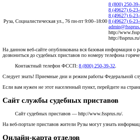
8 (800) 250-39
8 (49627) 6-23
8 (49627) 6-23
Руза, Социалистическая ул., 76
пн-пт 9:00–18:00
8 (49627) 6-23-
admin@fssprus.
http://www.fssp
http://fssprus.ru/
На данном веб-сайте опубликована вся базовая информация о 
дозвониться до судебных приставов по номеру телефона горяче
Контактный телефон ФССП:
8 (800) 250-39-32
.
Следует знать! Приемные дни и режим работы Федеральной слу
Если вам нужен не этот населенный пункт, перейдите на стра
Сайт службы судебных приставов
Сайт судебных приставов —
http://www.fssprus.ru/
.
На веб-портале приставов жители Рузы могут узнать информаци
Онлайн-карта отделов