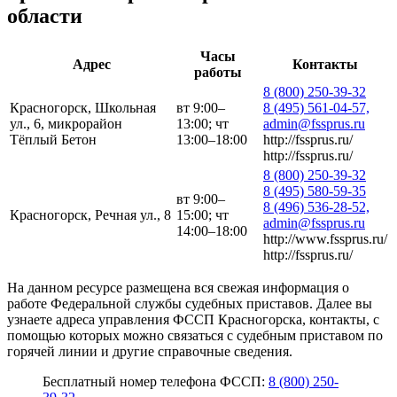
области
Часы
Адрес
Контакты
работы
8 (800) 250-39-32
Красногорск, Школьная
вт 9:00–
8 (495) 561-04-57,
ул., 6, микрорайон
13:00; чт
admin@fssprus.ru
Тёплый Бетон
13:00–18:00
http://fssprus.ru/
http://fssprus.ru/
8 (800) 250-39-32
8 (495) 580-59-35
вт 9:00–
8 (496) 536-28-52,
Красногорск, Речная ул., 8
15:00; чт
admin@fssprus.ru
14:00–18:00
http://www.fssprus.ru/
http://fssprus.ru/
На данном ресурсе размещена вся свежая информация о
работе Федеральной службы судебных приставов. Далее вы
узнаете адреса управления ФССП Красногорска, контакты, с
помощью которых можно связаться с судебным приставом по
горячей линии и другие справочные сведения.
Бесплатный номер телефона ФССП:
8 (800) 250-