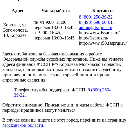
Адрес
Часы работы
Контакты
8 (800) 250-39-32
пн-чт 9:00–18:00,
8 (498) 698-60-01,
Королёв, ул.
перерыв 13:00–13:45;
admin@fssprus.ru
Богомолова,
пт 9:00–16:45,
http://www.fssprus.ru/
10, Королёв
перерыв 13:00–13:45
http://fssprus.ru/
http://www.r50.fssprus.ru/
Здесь опубликована базовая информация о работе
Федеральной службы судебных приставов. Ниже вы узнаете
адреса филиалов ФССП РФ Королёва Московской области,
контакты, с помощью которых можно позвонить судебному
приставу по номеру телефона горячей линии и прочие
справочные сведения.
Телефон службы поддержки ФССП:
8 (800) 250-
39-32
.
Обратите внимание! Приемные дни и часы работы ФССП в
периоды праздников могут меняться.
В случае если вы ищете не этот город, перейдите на страницу
Московской области
.